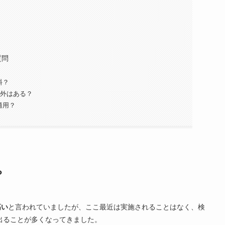
質問
料？
例外はある？
適用？
？
高い
と言われていましたが、ここ最近は実施されることはなく、検
出ることが多くなってきました。