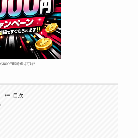
で3000円即時獲得可能!!
目次
？