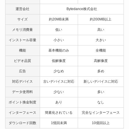
運営会社
Bytedance株式会社
サイズ
約20MB未満
約200MB以上
メモリ消費量
低い
高い
インストール容量
小さい
大きい
機能
基本機能のみ
全機能
ビデオ品質
低解像度
高解像度
広告
少なめ
多め
対応デバイス
古いデバイスに対応
新しいデバイスに対応
データ使用料
少ない
多い
ポイント換金制度
あり
なし
インターフェース
簡素化されている
完全なインターフェース
ダウンロード回数
1憶回未満
10億回以上