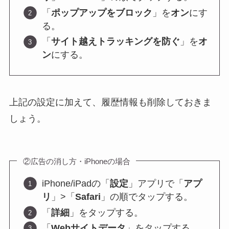
「
ポップアップをブロック
」を
オン
にす
る。
「
サイト越えトラッキングを防ぐ
」を
オ
ン
にする。
上記の設定に加えて、履歴情報も削除しておきま
しょう。
②広告の消し方・iPhoneの場合
iPhone/iPadの「
設定
」アプリで「
アプ
リ
」>「
Safari
」の順でタップする。
「
詳細
」をタップする。
「
Webサイトデータ
」をタップする。