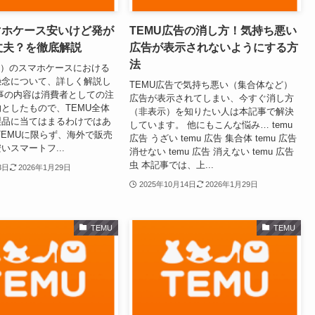
マホケース安いけど発が
TEMU広告の消し方！気持ち悪い
丈夫？を徹底解説
広告が表示されないようにする方
法
ム）のスマホケースにおける
懸念について、詳しく解説し
TEMU広告で気持ち悪い（集合体など）
事の内容は消費者としての注
広告が表示されてしまい、今すぐ消し方
としたもので、TEMU全体
（非表示）を知りたい人は本記事で解決
製品に当てはまるわけではあ
しています。 他にもこんな悩み… temu
TEMUに限らず、海外で販売
広告 うざい temu 広告 集合体 temu 広告
いスマートフ...
消せない temu 広告 消えない temu 広告
虫 本記事では、上...
3日
2026年1月29日
2025年10月14日
2026年1月29日
TEMU
TEMU