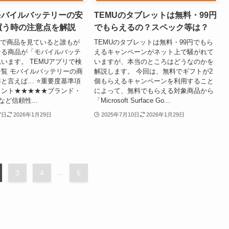
モバイルバッテリーの安
TEMUのタブレットは無料・99円
買う時の注意点を解説
でもらえるの？スペック等は？
リで商品を見ていると誰もが
TEMUのタブレットは無料・99円でもら
なる商品が「モバイルバッテ
えるキャンペーンがネット上で騒がれて
います。 TEMUアプリで検
いますが、本当のところはどうなのかを
覧 モバイルバッテリーの商
解説します。 今回は、無料でギフトが2
と言えば… ⭐重要度基準項
個もらえるキャンペーンを利用すること
イント★★★★★ブランド・
によって、無料でもらえる対象商品から
など信頼性...
「Microsoft Surface Go...
7日
2026年1月29日
2025年7月10日
2026年1月29日
3
4
...
5