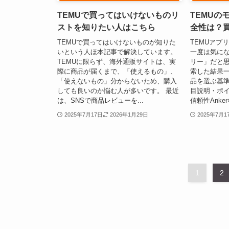
TEMUで買ってはいけないものリ
TEMUの
ストを知りたい人はこちら
全性は？
TEMUで買ってはいけないものが知りた
TEMUアプ
いという人ほ本記事で解決しています。
一度は気に
TEMUに限らず、海外通販サイトは、実
リー」だと思
際に商品が届くまで、「使えるもの」、
索した結果一
「使えないもの」分からないため、購入
品を選ぶ基準
しても良いのか悩む人が多いです。 最近
目説明・ポ
は、SNSで商品レビューを...
信頼性Anker
2025年7月17日
2026年1月29日
2025年7月1
1
2