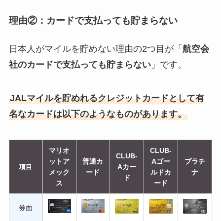
理由②：カードで支払っても貯まらない
日本人がマイルを貯めない理由の2つ目が「
航空会
社のカードで支払っても貯まらない
」です。
JALマイルを貯めれるクレジットカードとして有
名なカードは以下のようなものがあります。
マリオ
CLUB-
CLUB-
ットア
普通カ
Aゴー
プラチ
Aカー
項目
メック
ード
ルドカ
ナ
ド
ス
ード
券面