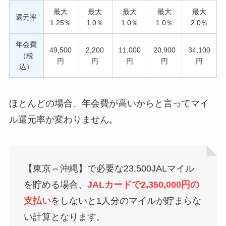
最大
最大
最大
最大
最大
還元率
1.25％
1.0％
1.0％
1.0％
2.0％
年会費
49,500
2,200
11,000
20,900
34,100
（税
円
円
円
円
円
込）
ほとんどの場合、年会費が高いからと言ってマイ
ル還元率が変わりません。
【東京⇔沖縄】で必要な23,500JALマイル
を貯める場合、
JALカードで2,350,000円の
支払い
をしないと1人分のマイルが貯まらな
い計算となります。