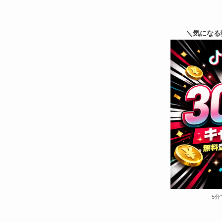
＼気になる
5分