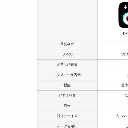
Tik
運営会社
サイズ
約2
メモリ消費量
インストール容量
機能
基本
ビデオ品質
低
広告
対応デバイス
古いデ
データ使用料