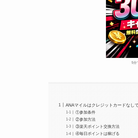
5分
ANAマイルはクレジットカードなし
①参加条件
②参加方法
③楽天ポイント交換方法
④毎日ポイントは稼げる