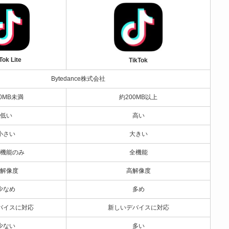
Tok Lite
TikTok
Bytedance株式会社
0MB未満
約200MB以上
低い
高い
小さい
大きい
機能のみ
全機能
解像度
高解像度
少なめ
多め
バイスに対応
新しいデバイスに対応
少ない
多い