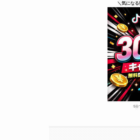
＼気になる
5分