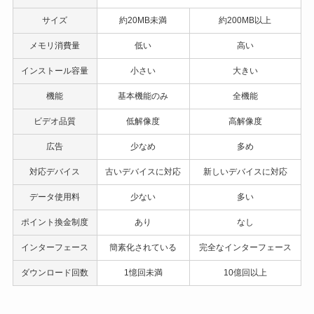
サイズ
約20MB未満
約200MB以上
メモリ消費量
低い
高い
インストール容量
小さい
大きい
機能
基本機能のみ
全機能
ビデオ品質
低解像度
高解像度
広告
少なめ
多め
対応デバイス
古いデバイスに対応
新しいデバイスに対応
データ使用料
少ない
多い
ポイント換金制度
あり
なし
インターフェース
簡素化されている
完全なインターフェース
ダウンロード回数
1憶回未満
10億回以上