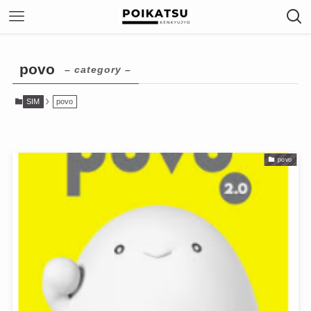
povo
– category –
SIM
povo
povo