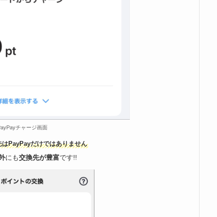
PayPayチャージ画面
はPayPayだけではありません
以外
にも
交換先が豊富
です!!