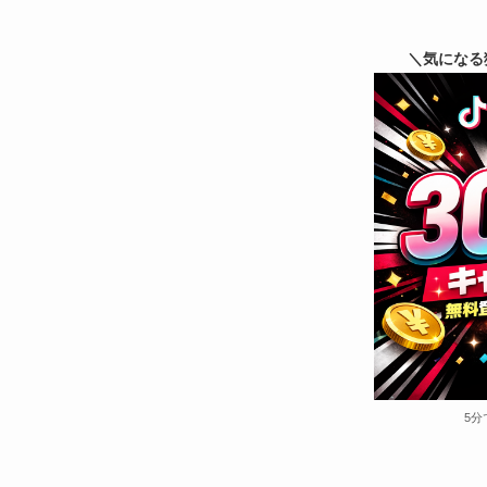
＼気になる
5分