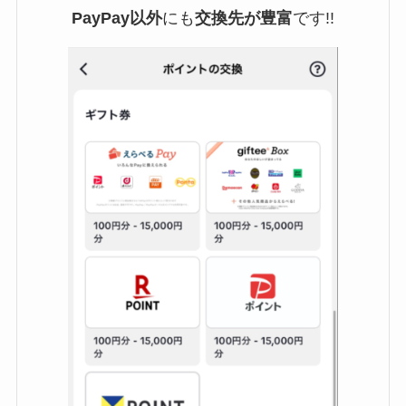
PayPay以外
にも
交換先が豊富
です!!